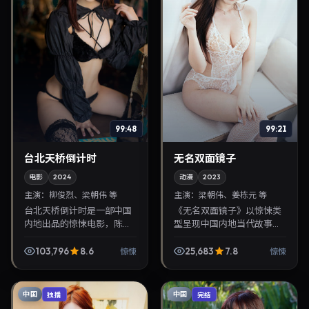
99:48
99:21
台北天桥倒计时
无名双面镜子
电影
2024
动漫
2023
主演：
柳俊烈、梁朝伟 等
主演：
梁朝伟、姜栋元 等
台北天桥倒计时是一部中国
《无名双面镜子》以惊悚类
内地出品的惊悚电影，陈可
型呈现中国内地当代故事，
辛执导，柳俊烈、梁朝伟等
导演王家卫，主演梁朝伟、
主演，2024年8月15日院线
姜栋元。2023年2月4日登陆
103,796
8.6
25,683
7.8
惊悚
惊悚
上映。剧情围绕都市情感与
院线后亦适合在家大屏回
悬念展开，适合关注...
放，兼顾口碑与流媒体...
中国
中国
独播
完结