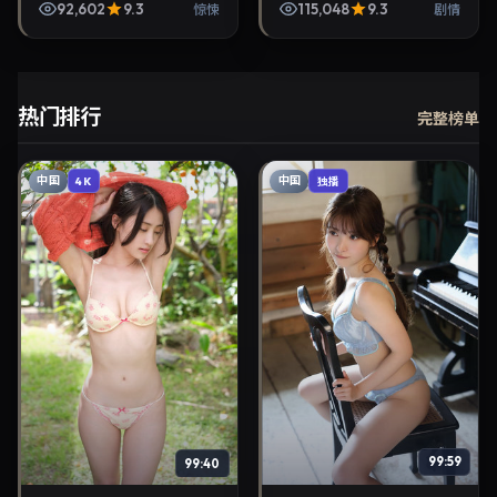
渤、绫濑遥等参与演出。
92,602
9.3
115,048
9.3
惊悚
剧情
2022年1月11日公映，画面质
感突出，兼顾院线观感...
热门排行
完整榜单
中国
中国
4K
独播
99:59
99:40