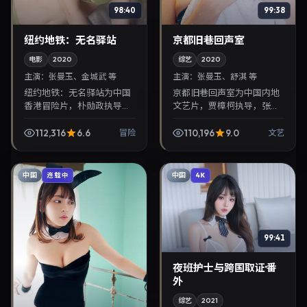
98:40
99:38
纽约地铁：无名驿站
京都旧巷回声室
电影
2020
综艺
2020
主演：
张曼玉、金城武 等
主演：
张曼玉、舒淇 等
纽约地铁：无名驿站为中国
京都旧巷回声室为中国内地
香港冒险片，朴勋政执导，
文艺片，贾樟柯执导，张曼
张曼玉、金城武联袂出演。
玉、舒淇联袂出演。2020年
2020年4月21日首映，讲述
1月15日首映，讲述人性抉择
112,316
6.6
110,196
9.0
冒险
文艺
人性抉择与反转，推荐给关
与反转，推荐给关注华语影
注华语影视片库与热...
视片库与热播榜单...
中国
中国
连载中
4K
99:41
夜班护士与跨国取证·番
外
综艺
2021