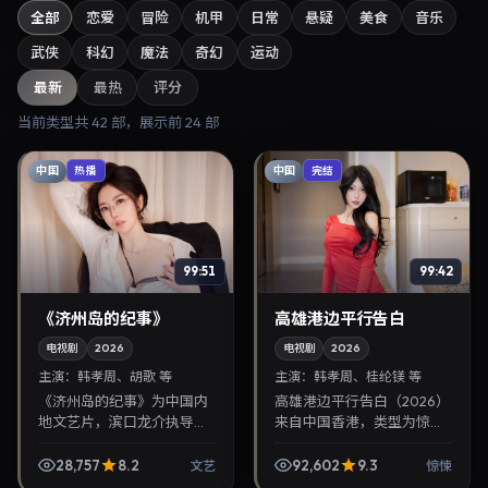
全部
恋爱
冒险
机甲
日常
悬疑
美食
音乐
武侠
科幻
魔法
奇幻
运动
最新
最热
评分
当前类型共
42
部，展示前
24
部
中国
中国
热播
完结
99:51
99:42
《济州岛的纪事》
高雄港边平行告白
电视剧
2026
电视剧
2026
主演：
韩孝周、胡歌 等
主演：
韩孝周、桂纶镁 等
《济州岛的纪事》为中国内
高雄港边平行告白（2026）
地文艺片，滨口龙介执导，
来自中国香港，类型为惊
韩孝周、胡歌联袂出演。
悚，朴赞郁执导，韩孝周、
2026年9月3日首映，讲述
桂纶镁等参与演出。2026年
28,757
8.2
92,602
9.3
文艺
惊悚
人性抉择与反转，推荐给关
9月15日公映，画面质感突