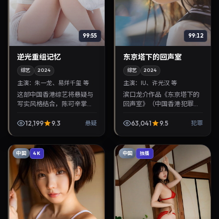
99:55
99:12
逆光重组记忆
东京塔下的回声室
综艺
2024
综艺
2024
主演：
朱一龙、易烊千玺 等
主演：
IU、许光汉 等
这部中国香港综艺将悬疑与
滨口龙介作品《东京塔下的
写实风格结合，陈可辛掌
回声室》（中国香港·犯罪）
镜，朱一龙、易烊千玺担纲
由IU、许光汉领衔，2024年
主角。2024年9月17日与观
3月19日正式上映。影片叙事
12,199
9.3
63,041
9.5
悬疑
犯罪
众见面，对白精炼，适合晚
紧凑，人物刻画细腻，可作
间沉浸式追剧与检索同...
为华语电影与...
中国
中国
4K
独播