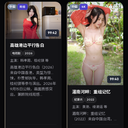
中国
中国
完结
4K
99:42
高雄港边平行告白
电视剧
2026
主演：
韩孝周、桂纶镁 等
高雄港边平行告白（2026）
来自中国香港，类型为惊
悚，朴赞郁执导，韩孝周、
99:40
桂纶镁等参与演出。2026年
9月15日公映，画面质感突
湄南河畔：重组记忆
出，兼顾院线观感...
纪录片
2022
主演：
黄渤、绫濑遥 等
湄南河畔：重组记忆
（2022）来自中国台湾，类
型为剧情，刁亦男执导，黄