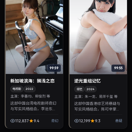
99:59
99:55
新加坡滨海：搁浅之恋
逆光重组记忆
电视剧
2022
综艺
2024
主演：
李善均、柳俊烈 等
主演：
朱一龙、易烊千玺 等
这部中国台湾电视剧将奇幻
这部中国香港综艺将悬疑与
与写实风格结合，李沧东掌
写实风格结合，陈可辛掌
镜，李善均、柳俊烈担纲主
镜，朱一龙、易烊千玺担纲
角。2022年5月9日与观众见
主角。2024年9月17日与观
112,837
9.4
12,199
9.3
奇幻
悬疑
面，对白精炼，适合晚间沉
众见面，对白精炼，适合晚
浸式追剧与检索同类...
间沉浸式追剧与检索同...