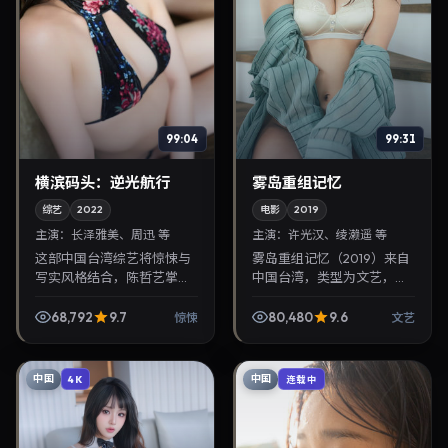
99:04
99:31
横滨码头：逆光航行
雾岛重组记忆
综艺
2022
电影
2019
主演：
长泽雅美、周迅 等
主演：
许光汉、绫濑遥 等
这部中国台湾综艺将惊悚与
雾岛重组记忆（2019）来自
写实风格结合，陈哲艺掌
中国台湾，类型为文艺，曹
镜，长泽雅美、周迅担纲主
保平执导，许光汉、绫濑遥
角。2022年6月11日与观众
等参与演出。2019年7月27
68,792
9.7
80,480
9.6
惊悚
文艺
见面，对白精炼，适合晚间
日公映，画面质感突出，兼
沉浸式追剧与检索同类...
顾院线观感与家...
中国
中国
4K
连载中