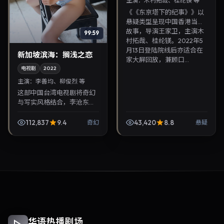
主演：
木村拓哉、桂纶镁 等
《《东京塔下的纪事》》以
悬疑类型呈现中国香港当代
故事，导演王家卫，主演木
99:59
村拓哉、桂纶镁。2022年5
月13日登陆院线后亦适合在
新加坡滨海：搁浅之恋
家大屏回放，兼顾口...
电视剧
2022
主演：
李善均、柳俊烈 等
这部中国台湾电视剧将奇幻
与写实风格结合，李沧东掌
镜，李善均、柳俊烈担纲主
角。2022年5月9日与观众见
112,837
9.4
43,420
8.8
奇幻
悬疑
面，对白精炼，适合晚间沉
浸式追剧与检索同类...
华语热播剧场