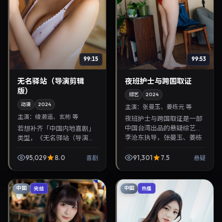
99:15
99:53
无名驿站（导演剪辑
夜班护士与跨国取证
版）
综艺
2024
动漫
2024
主演：
张曼玉、姜栋元 等
主演：
绫濑遥、玄彬 等
夜班护士与跨国取证是一部
中国台湾出品的悬疑综艺，
若想补齐「中国内地喜剧」
李沧东执导，张曼玉、姜栋
类型，《无名驿站（导演剪
元等主演，2024年12月9日
辑版）》值得关注：陈哲艺
院线上映。剧情围绕都市情
导演，绫濑遥、玄彬主演，
95,029
8.0
91,301
7.5
喜剧
悬疑
感与悬念展开，适合...
2024年10月23日上映。剧情
线索清晰，适合华...
中国
中国
完结
热播