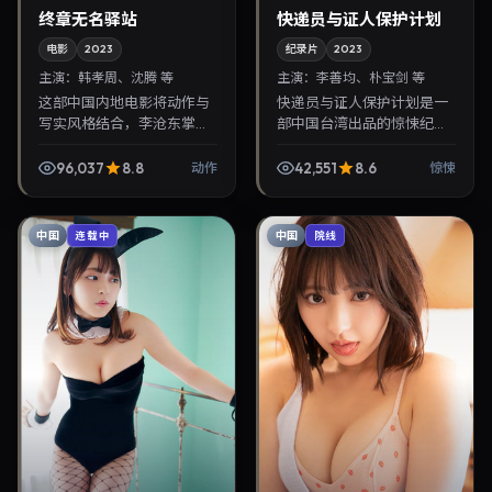
终章无名驿站
快递员与证人保护计划
电影
2023
纪录片
2023
主演：
韩孝周、沈腾 等
主演：
李善均、朴宝剑 等
这部中国内地电影将动作与
快递员与证人保护计划是一
写实风格结合，李沧东掌
部中国台湾出品的惊悚纪录
镜，韩孝周、沈腾担纲主
片，杜琪峰执导，李善均、
角。2023年6月16日与观众
朴宝剑等主演，2023年11月
96,037
8.8
42,551
8.6
动作
惊悚
见面，对白精炼，适合晚间
15日院线上映。剧情围绕都
沉浸式追剧与检索同类华...
市情感与悬念展开...
中国
中国
连载中
院线