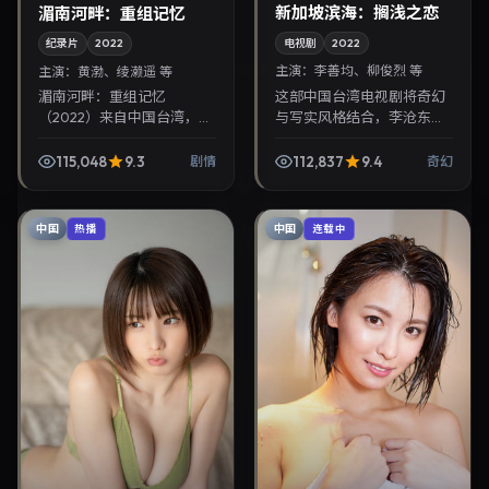
新加坡滨海：搁浅之恋
湄南河畔：重组记忆
电视剧
2022
纪录片
2022
主演：
李善均、柳俊烈 等
主演：
黄渤、绫濑遥 等
这部中国台湾电视剧将奇幻
湄南河畔：重组记忆
与写实风格结合，李沧东掌
（2022）来自中国台湾，类
镜，李善均、柳俊烈担纲主
型为剧情，刁亦男执导，黄
角。2022年5月9日与观众见
渤、绫濑遥等参与演出。
115,048
9.3
112,837
9.4
剧情
奇幻
面，对白精炼，适合晚间沉
2022年1月11日公映，画面质
浸式追剧与检索同类...
感突出，兼顾院线观感...
中国
中国
热播
连载中