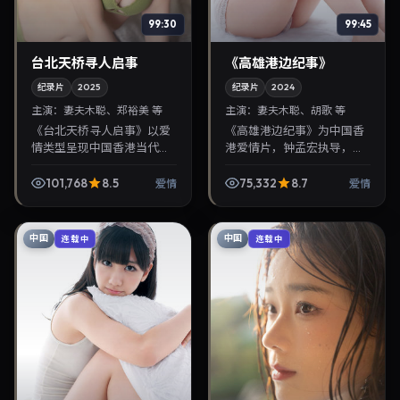
99:30
99:45
台北天桥寻人启事
《高雄港边纪事》
纪录片
2025
纪录片
2024
主演：
妻夫木聪、郑裕美 等
主演：
妻夫木聪、胡歌 等
《台北天桥寻人启事》以爱
《高雄港边纪事》为中国香
情类型呈现中国香港当代故
港爱情片，钟孟宏执导，妻
事，导演罗泓轸，主演妻夫
夫木聪、胡歌联袂出演。
木聪、郑裕美。2025年7月
2024年6月16日首映，讲述
101,768
8.5
75,332
8.7
爱情
爱情
10日登陆院线后亦适合在家
人性抉择与反转，推荐给关
大屏回放，兼顾口碑...
注华语影视片库与热播...
中国
中国
连载中
连载中