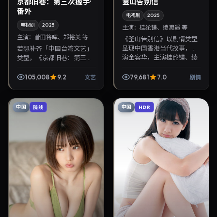
京都旧巷：第三次握手·
釜山告别信
番外
电视剧
2025
电视剧
2025
主演：
桂纶镁、绫濑遥 等
主演：
菅田将晖、郑裕美 等
《釜山告别信》以剧情类型
呈现中国香港当代故事，导
若想补齐「中国台湾文艺」
演金容华，主演桂纶镁、绫
类型，《京都旧巷：第三次
濑遥。2025年2月17日登陆
握手·番外》值得关注：奉俊
院线后亦适合在家大屏回
昊导演，菅田将晖、郑裕美
105,008
9.2
79,681
7.0
文艺
剧情
放，兼顾口碑与流媒体...
主演，2025年12月15日上
映。剧情线索清晰...
中国
中国
院线
HDR