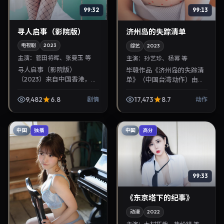
99:32
99:13
寻人启事（影院版）
济州岛的失踪清单
电视剧
2023
综艺
2023
主演：
菅田将晖、张曼玉 等
主演：
孙艺珍、杨幂 等
寻人启事（影院版）
毕赣作品《济州岛的失踪清
（2023）来自中国香港，类
单》（中国台湾·动作）由孙
型为剧情，是枝裕和执导，
艺珍、杨幂领衔，2023年3
菅田将晖、张曼玉等参与演
月24日正式上映。影片叙事
9,482
6.8
17,473
8.7
剧情
动作
出。2023年3月22日公映，
紧凑，人物刻画细腻，可作
画面质感突出，兼顾院...
为华语电影与热播...
中国
中国
独播
高分
99:33
《东京塔下的纪事》
动漫
2022