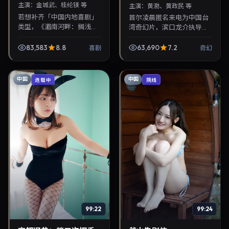
主演：
金城武、桂纶镁 等
主演：
黄渤、黄政民 等
若想补齐「中国内地喜剧」
首尔凌晨匿名来电为中国台
类型，《湄南河畔：搁浅之
湾奇幻片，滨口龙介执导，
恋》值得关注：魏德圣导
黄渤、黄政民联袂出演。
演，金城武、桂纶镁主演，
2026年9月5日首映，讲述
83,583
8.8
63,690
7.2
喜剧
奇幻
2026年8月5日上映。剧情
人性抉择与反转，推荐给关
线索清晰，适合华语剧迷...
注华语影视片库与热播榜...
中国
中国
连载中
院线
99:22
99:24