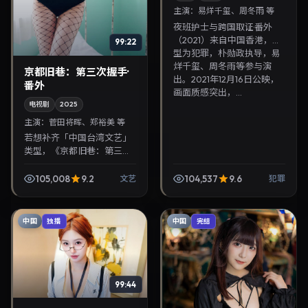
主演：
易烊千玺、周冬雨 等
夜班护士与跨国取证·番外
（2021）来自中国香港，类
99:22
型为犯罪，朴勋政执导，易
烊千玺、周冬雨等参与演
京都旧巷：第三次握手·
出。2021年12月16日公映，
番外
画面质感突出，...
电视剧
2025
主演：
菅田将晖、郑裕美 等
若想补齐「中国台湾文艺」
类型，《京都旧巷：第三次
握手·番外》值得关注：奉俊
昊导演，菅田将晖、郑裕美
105,008
9.2
104,537
9.6
文艺
犯罪
主演，2025年12月15日上
映。剧情线索清晰...
中国
中国
独播
完结
99:44