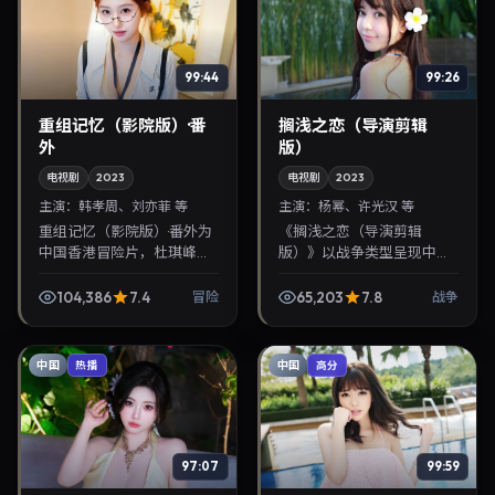
99:44
99:26
重组记忆（影院版）·番
搁浅之恋（导演剪辑
外
版）
电视剧
2023
电视剧
2023
主演：
韩孝周、刘亦菲 等
主演：
杨幂、许光汉 等
重组记忆（影院版）·番外为
《搁浅之恋（导演剪辑
中国香港冒险片，杜琪峰执
版）》以战争类型呈现中国
导，韩孝周、刘亦菲联袂出
内地当代故事，导演林超
演。2023年11月10日首映，
贤，主演杨幂、许光汉。
104,386
7.4
65,203
7.8
冒险
战争
讲述人性抉择与反转，推荐
2023年10月9日登陆院线后
给关注华语影视...
亦适合在家大屏回放，兼顾
口...
中国
中国
热播
高分
97:07
99:59