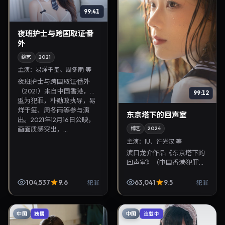
99:41
夜班护士与跨国取证·番
外
综艺
2021
主演：
易烊千玺、周冬雨 等
夜班护士与跨国取证·番外
（2021）来自中国香港，类
99:12
型为犯罪，朴勋政执导，易
烊千玺、周冬雨等参与演
东京塔下的回声室
出。2021年12月16日公映，
画面质感突出，...
综艺
2024
主演：
IU、许光汉 等
滨口龙介作品《东京塔下的
回声室》（中国香港·犯罪）
由IU、许光汉领衔，2024年
3月19日正式上映。影片叙事
104,537
9.6
63,041
9.5
犯罪
犯罪
紧凑，人物刻画细腻，可作
为华语电影与...
中国
中国
独播
连载中