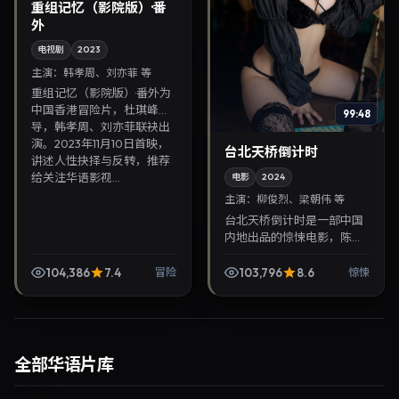
重组记忆（影院版）·番
外
电视剧
2023
主演：
韩孝周、刘亦菲 等
重组记忆（影院版）·番外为
中国香港冒险片，杜琪峰执
99:48
导，韩孝周、刘亦菲联袂出
演。2023年11月10日首映，
台北天桥倒计时
讲述人性抉择与反转，推荐
给关注华语影视...
电影
2024
主演：
柳俊烈、梁朝伟 等
台北天桥倒计时是一部中国
内地出品的惊悚电影，陈可
辛执导，柳俊烈、梁朝伟等
主演，2024年8月15日院线
104,386
7.4
103,796
8.6
冒险
惊悚
上映。剧情围绕都市情感与
悬念展开，适合关注...
全部华语片库