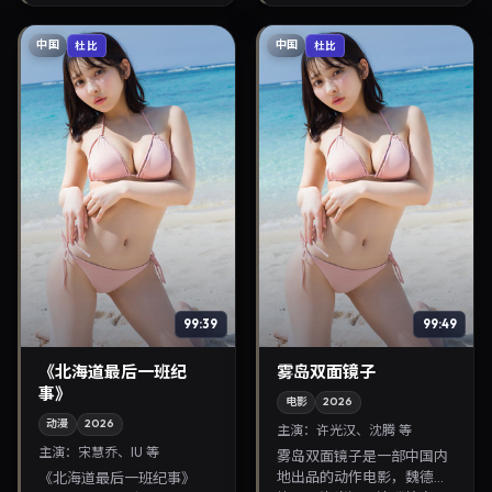
注华语影视片库与热播榜...
出，兼顾院线观感...
中国
中国
杜比
杜比
99:39
99:49
《北海道最后一班纪
雾岛双面镜子
事》
电影
2026
动漫
2026
主演：
许光汉、沈腾 等
主演：
宋慧乔、IU 等
雾岛双面镜子是一部中国内
地出品的动作电影，魏德圣
《北海道最后一班纪事》