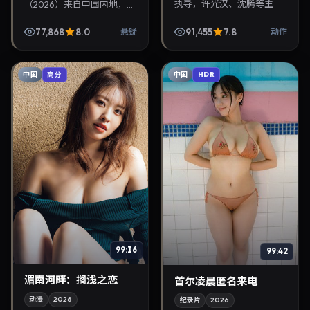
执导，许光汉、沈腾等主
（2026）来自中国内地，类
演，2026年3月17日院线上
型为悬疑，魏德圣执导，宋
映。剧情围绕都市情感与悬
慧乔、IU等参与演出。2026
77,868
8.0
91,455
7.8
悬疑
动作
念展开，适合关注免费...
年6月19日公映，画面质感
突出，兼顾院线...
中国
中国
高分
HDR
99:16
99:42
湄南河畔：搁浅之恋
首尔凌晨匿名来电
动漫
2026
纪录片
2026